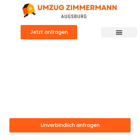
Zum
Inhalt
springen
Jetzt anfragen
Günstiger Dublin Umzug
Umzug
Augsburg
Dublin
Unverbindlich anfragen