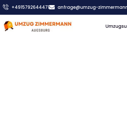
Zum
+4915792644471
anfrage@umzug-zimmermann
Inhalt
springen
Umzugsu
Firmenumzug: Günstig & schnell
Firmenu
Augsbur