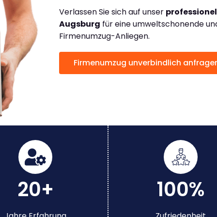
Verlassen Sie sich auf unser
professione
Augsburg
für eine umweltschonende und 
Firmenumzug-Anliegen.
Firmenumzug unverbindlich anfrage
20+
100%
Jahre Erfahrung
Zufriedenheit