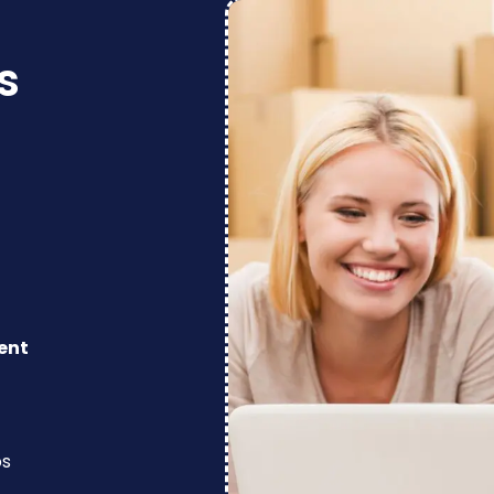
s
ent
os