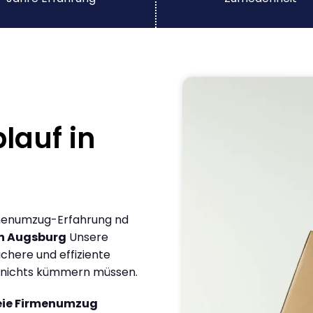
lauf in
irmenumzug-Erfahrung nd
in Augsburg
Unsere
chere und effiziente
m nichts kümmern müssen.
reie Firmenumzug