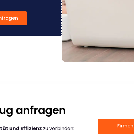
nfragen
ug anfragen
Firmen
tät und Effizienz
zu verbinden: