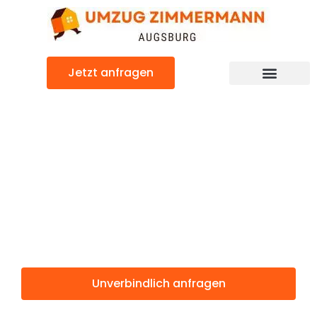
Zum
Inhalt
springen
Jetzt anfragen
Günstiger San Marino Umzug
Umzug
Augsburg San
Marino
Unverbindlich anfragen