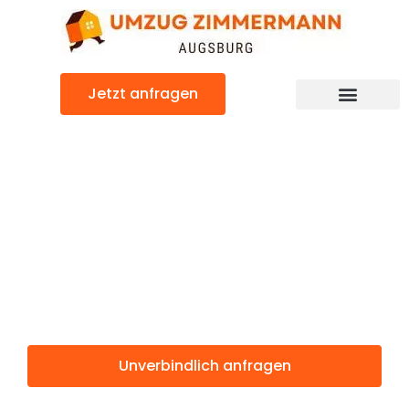
Zum
Inhalt
springen
Jetzt anfragen
Günstiger Sankt Petersburg Umzug
Umzug
Augsburg Sankt
Petersburg
Unverbindlich anfragen