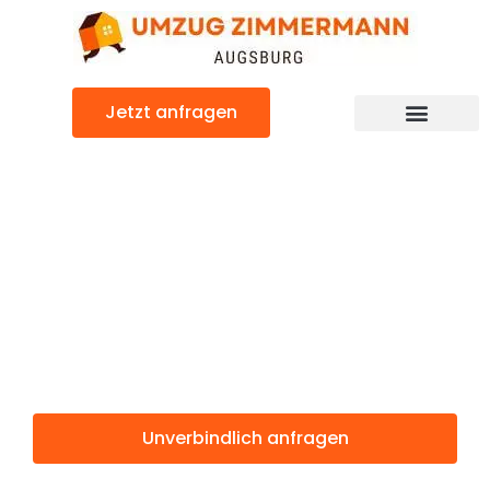
Zum
Inhalt
springen
Jetzt anfragen
Günstiger Vilnius Umzug
Umzug
Augsburg
Vilnius
Unverbindlich anfragen