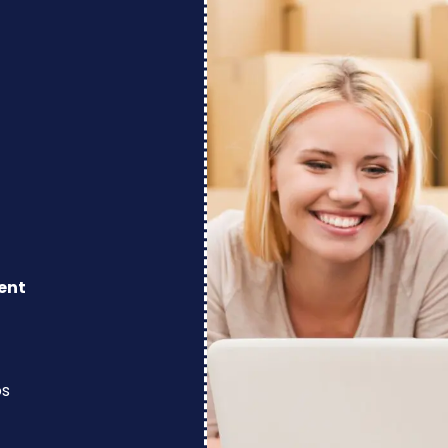
ent
os