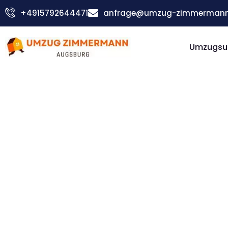
Zum
+4915792644471
anfrage@umzug-zimmermann
Inhalt
springen
Umzugsu
Günstiger Brüssel Umzug
Umzug
Augsbur