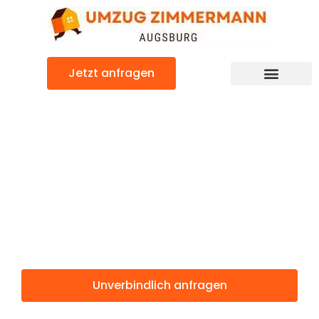
Zum
Inhalt
springen
Jetzt anfragen
Günstiger Lissabon Umzug
Umzug
Augsburg
Lissabon
Unverbindlich anfragen