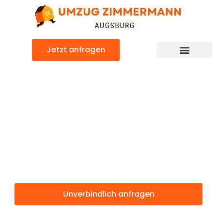
Zum
Inhalt
springen
Jetzt anfragen
Günstiger Spanien Umzug
Umzug
Augsburg
Spanien
Unverbindlich anfragen