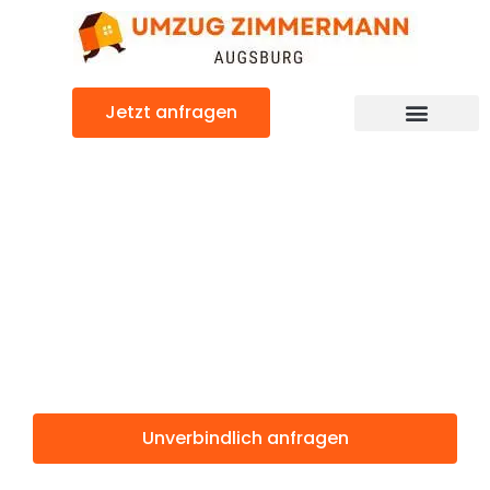
Zum
Inhalt
springen
Jetzt anfragen
Günstiger Vila Nova de Gaia Umzug
Umzug
Augsburg Vila
Nova de Gaia
Unverbindlich anfragen