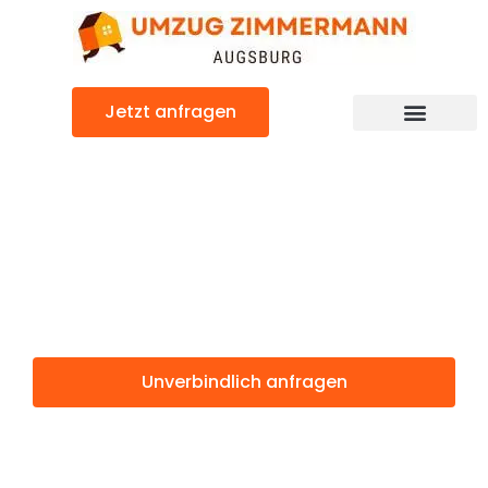
Zum
Inhalt
springen
Jetzt anfragen
Günstiger Venlo Umzug
Umzug
Augsburg Venlo
Unverbindlich anfragen
Weitere Informationen