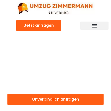
Zum
Inhalt
springen
Jetzt anfragen
Günstiger Craiova Umzug
Umzug
Augsburg
Craiova
Unverbindlich anfragen