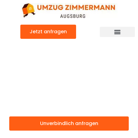
Zum
Inhalt
springen
Jetzt anfragen
Günstiger Prešov Umzug
Umzug
Augsburg
Prešov
Unverbindlich anfragen