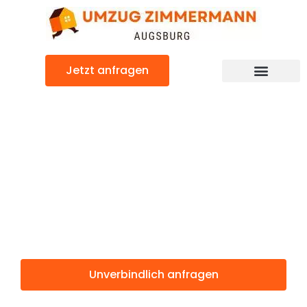
Zum
Inhalt
springen
Jetzt anfragen
Günstiger Novo mesto Umzug
Umzug
Augsburg Novo
mesto
Unverbindlich anfragen