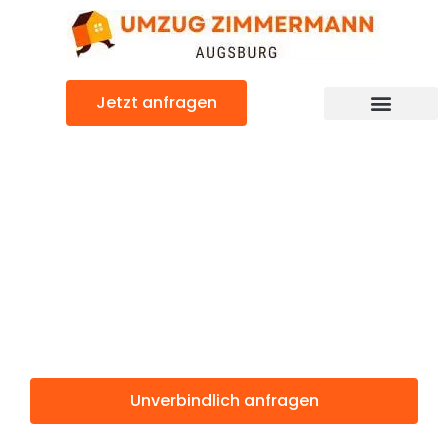
Zum
Inhalt
springen
Jetzt anfragen
Günstiger Bertrange Umzug
Umzug
Augsburg
Bertrange
Unverbindlich anfragen