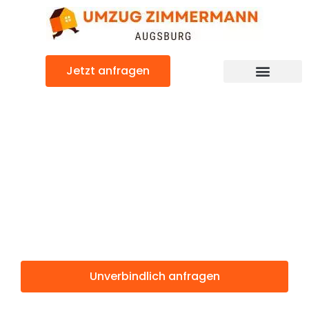
Zum
Inhalt
springen
Jetzt anfragen
Günstiger Dudelange Umzug
Umzug
Augsburg
Dudelange
Unverbindlich anfragen