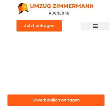
Zum
Inhalt
springen
Jetzt anfragen
Günstiger Gdynia Umzug
Umzug
Augsburg
Gdynia
Unverbindlich anfragen