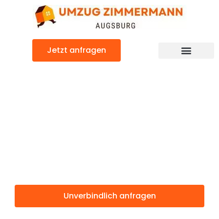
Zum
Inhalt
springen
Jetzt anfragen
Günstiger Warszawa Umzug
Umzug
Augsburg
Warszawa
Unverbindlich anfragen