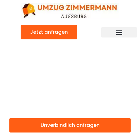
Zum
Inhalt
springen
Jetzt anfragen
Günstiger Schweden Umzug
Umzug
Augsburg
Schweden
Unverbindlich anfragen