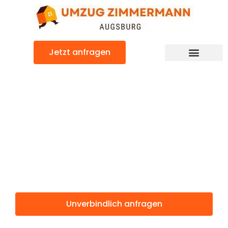
Zum
Inhalt
springen
Jetzt anfragen
Günstiger Halmstad Umzug
Umzug
Augsburg
Halmstad
Unverbindlich anfragen