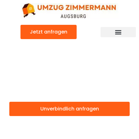
Zum
Inhalt
springen
Jetzt anfragen
Günstiger Umeå Umzug
Umzug
Augsburg Umeå
Unverbindlich anfragen
Weitere Informationen