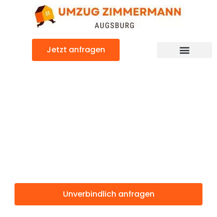
Zum
Inhalt
springen
Jetzt anfragen
Günstiger Cacak Umzug
Umzug
Augsburg
Cacak
Unverbindlich anfragen