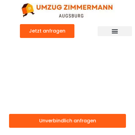
Zum
Inhalt
springen
Jetzt anfragen
Günstiger Kruševac Umzug
Umzug
Augsburg
Kruševac
Unverbindlich anfragen