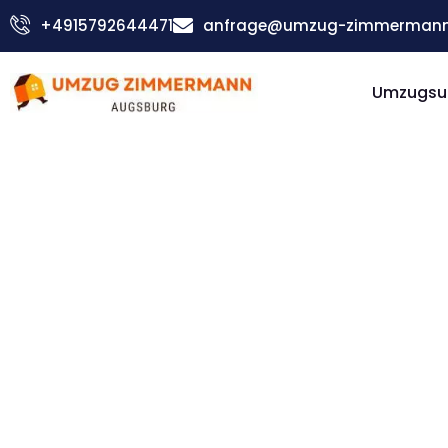
Zum
+4915792644471
anfrage@umzug-zimmermann
Inhalt
springen
Umzugsu
Günstiger Burgas Umzug
Umzug
Augsbur