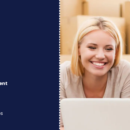
ent
os