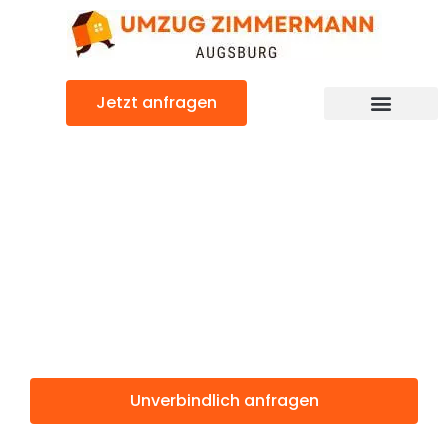
Zum
Inhalt
springen
Jetzt anfragen
Günstiger Schumen Umzug
Umzug
Augsburg
Schumen
Unverbindlich anfragen