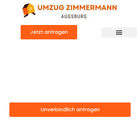
Zum
Inhalt
springen
Jetzt anfragen
Günstiger Sofia Umzug
Umzug
Augsburg Sofia
Unverbindlich anfragen
Weitere Informationen