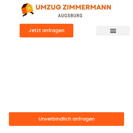
Zum
Inhalt
springen
Jetzt anfragen
Günstiger Helsingor Umzug
Umzug
Augsburg
Helsingor
Unverbindlich anfragen