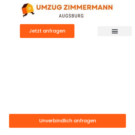
Zum
Inhalt
springen
Jetzt anfragen
Günstiger Naestved Umzug
Umzug
Augsburg
Naestved
Unverbindlich anfragen