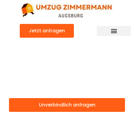
Zum
Inhalt
springen
Jetzt anfragen
Günstiger Sitten Umzug
Umzug
Augsburg Sitten
Unverbindlich anfragen
Weitere Informationen