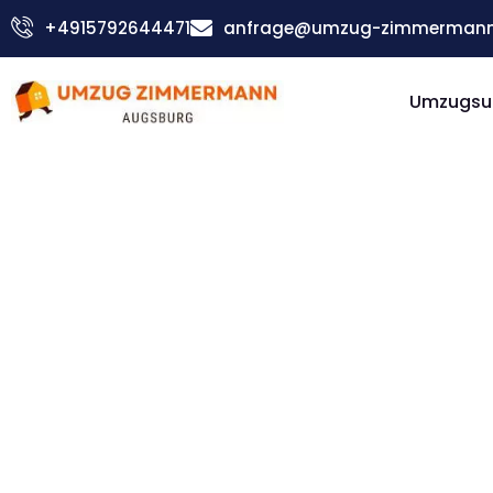
Zum
+4915792644471
anfrage@umzug-zimmermann
Inhalt
springen
Umzugsu
Günstiger Zürich Umzug
Umzug
Augsbur