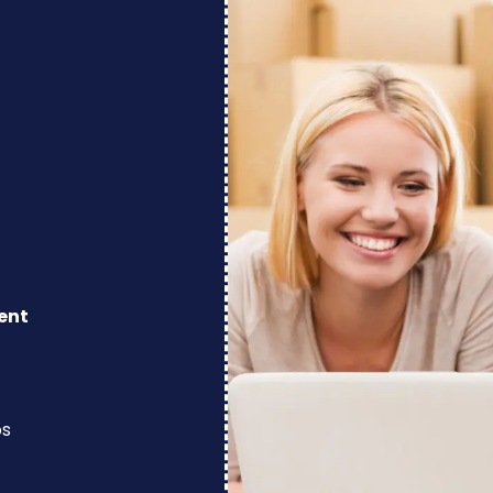
ent
os