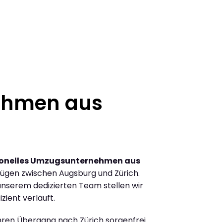
ehmen aus
ionelles Umzugsunternehmen aus
ügen zwischen Augsburg und Zürich.
nserem dedizierten Team stellen wir
zient verläuft.
Ihren Übergang nach Zürich sorgenfrei