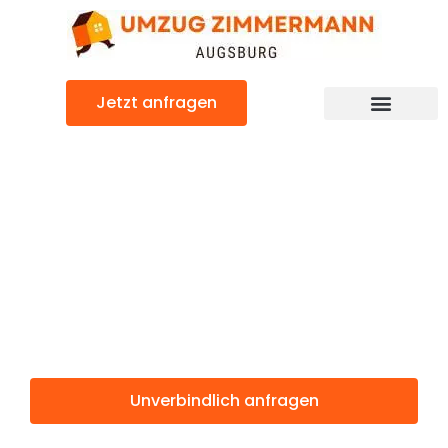
Zum
Inhalt
springen
Jetzt anfragen
Günstiger Parma Umzug
Umzug
Augsburg
Parma
Unverbindlich anfragen