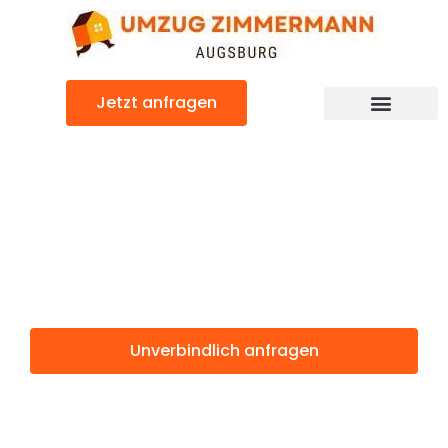
Zum
Inhalt
springen
Jetzt anfragen
Günstiger Rom Umzug
Umzug
Augsburg Rom
Unverbindlich anfragen
Weitere Informationen