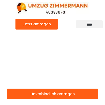
Zum
Inhalt
springen
Jetzt anfragen
Günstiger Salerno Umzug
Umzug
Augsburg
Salerno
Unverbindlich anfragen