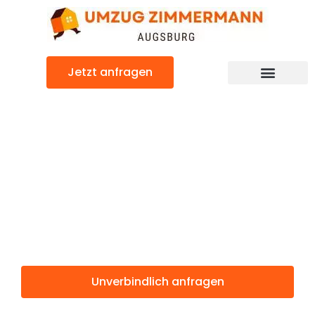
Zum
Inhalt
springen
Jetzt anfragen
Günstiger Salamanca Umzug
Umzug
Augsburg
Salamanca
Unverbindlich anfragen