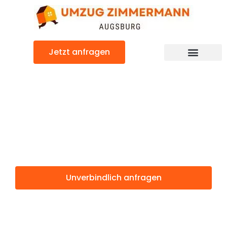
Zum
Inhalt
springen
Jetzt anfragen
Günstiger Elche Umzug
Umzug
Augsburg Elche
Unverbindlich anfragen
Weitere Informationen