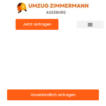
Zum
Inhalt
springen
Jetzt anfragen
Günstiger Valladolid Umzug
Umzug
Augsburg
Valladolid
Unverbindlich anfragen