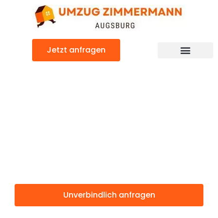
Zum
Inhalt
springen
Jetzt anfragen
Günstiger Terrassa Umzug
Umzug
Augsburg
Terrassa
Unverbindlich anfragen