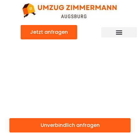
Zum
Inhalt
springen
Jetzt anfragen
Günstiger Limoges Umzug
Umzug
Augsburg
Limoges
Unverbindlich anfragen