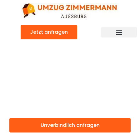
Zum
Inhalt
springen
Jetzt anfragen
Günstiger Toulon Umzug
Umzug
Augsburg
Toulon
Unverbindlich anfragen