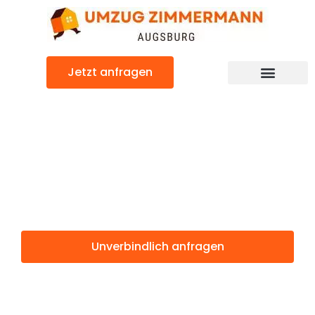
Zum
Inhalt
springen
Jetzt anfragen
Günstiger Metz Umzug
Umzug
Augsburg Metz
Unverbindlich anfragen
Weitere Informationen