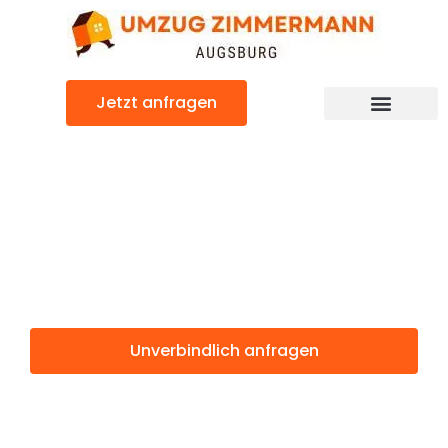
Zum
Inhalt
springen
Jetzt anfragen
Günstiger Paris Umzug
Umzug
Augsburg Paris
Unverbindlich anfragen
Weitere Informationen