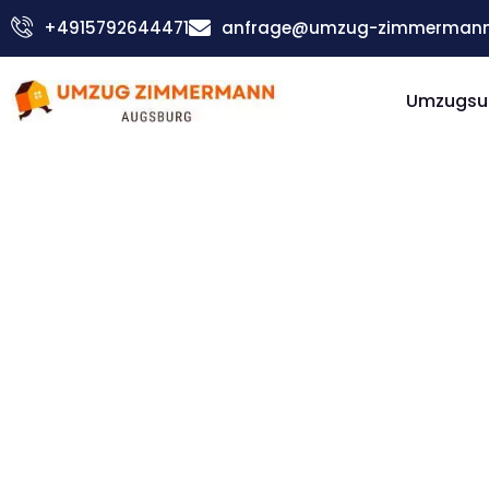
Zum
+4915792644471
anfrage@umzug-zimmermann
Inhalt
springen
Umzugsu
Günstiger Dortmund Umzug
Umzug
Augsbur