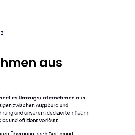
03
ehmen aus
ionelles Umzugsunternehmen aus
zügen zwischen Augsburg und
ahrung und unserem dedizierten Team
los und effizient verläuft.
Ihren Übergang nach Dortmund