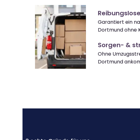
Reibungslos
Garantiert ein n
Dortmund ohne K
Sorgen- & str
Ohne Umzugsstre
Dortmund anko