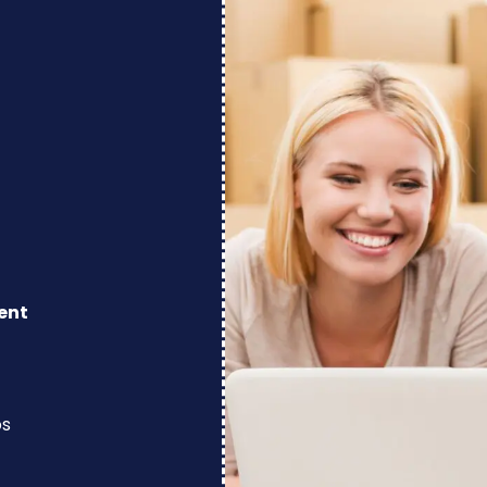
ent
os