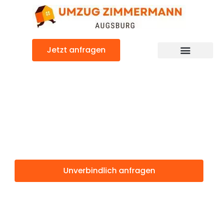
Zum
Inhalt
springen
Jetzt anfragen
Günstiger Neuss Umzug
Umzug
Augsburg Neuss
Unverbindlich anfragen
Weitere Informationen