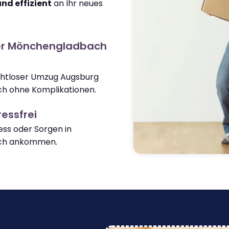
und effizient
an Ihr neues
er Mönchengladbach
ahtloser Umzug Augsburg
 ohne Komplikationen.
essfrei
ss oder Sorgen in
ch ankommen.