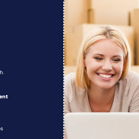
h.
ent
os