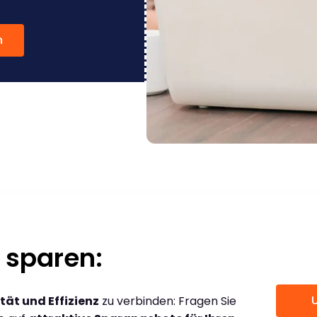
n
 sparen:
tät und Effizienz
zu verbinden: Fragen Sie