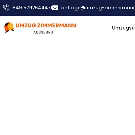
Zum
+4915792644471
anfrage@umzug-zimmermann
Inhalt
springen
Umzugsu
Günstiger Mönchengladbach Umzug
Umzug
Augsbur