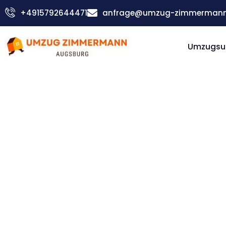
Zum
+4915792644471
anfrage@umzug-zimmermann
Inhalt
springen
Umzugsu
Günstiger Siegen Umzug
Umzug
Augsbur