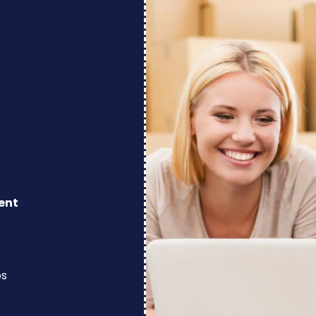
ent
os