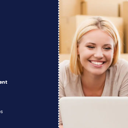
ent
os