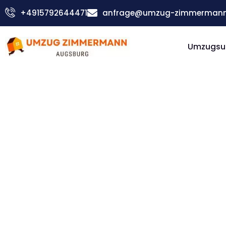
Zum
+4915792644471
anfrage@umzug-zimmermann
Inhalt
springen
Umzugsu
Günstiger Krefeld Umzug
Umzug
Augsbur