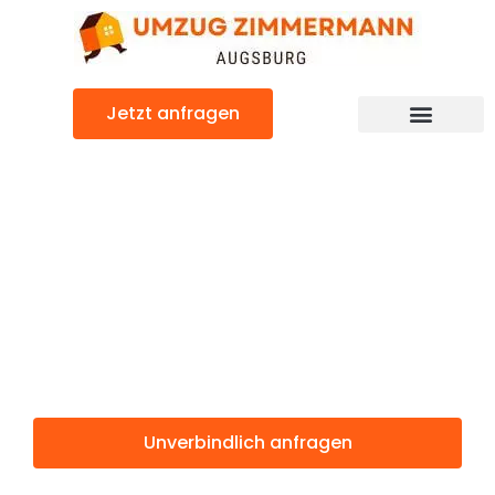
Zum
Inhalt
springen
Jetzt anfragen
Günstiger Koblenz Umzug
Umzug
Augsburg
Koblenz
Unverbindlich anfragen