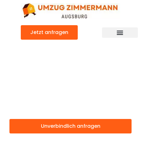
Zum
Inhalt
springen
Jetzt anfragen
Günstiger Gütersloh Umzug
Umzug
Augsburg
Gütersloh
Unverbindlich anfragen