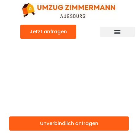
Zum
Inhalt
springen
Jetzt anfragen
Günstiger Birmingham Umzug
Umzug
Augsburg
Birmingham
Unverbindlich anfragen