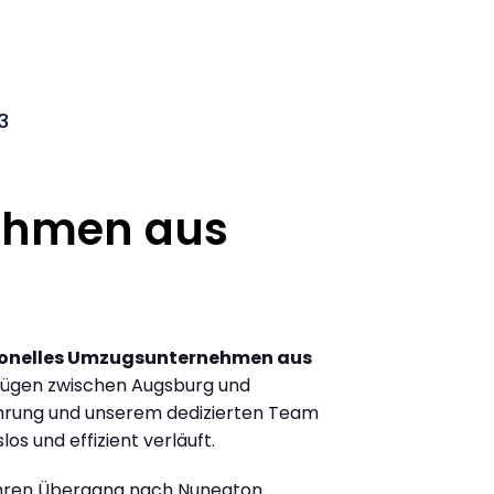
3
ehmen aus
ionelles Umzugsunternehmen aus
zügen zwischen Augsburg und
hrung und unserem dedizierten Team
los und effizient verläuft.
Ihren Übergang nach Nuneaton