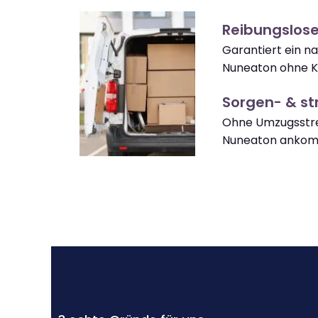
Reibungslos
Garantiert ein n
Nuneaton ohne K
Sorgen- & str
Ohne Umzugsstre
Nuneaton anko