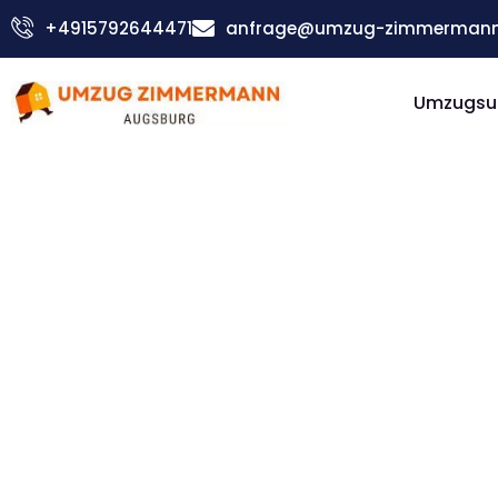
Zum
+4915792644471
anfrage@umzug-zimmermann
Inhalt
springen
Umzugsu
Günstiger Nuneaton Umzug
Umzug
Augsbur