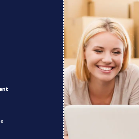
ent
os