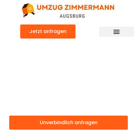
Zum
Inhalt
springen
Jetzt anfragen
Günstiger Torbay Umzug
Umzug
Augsburg
Torbay
Unverbindlich anfragen